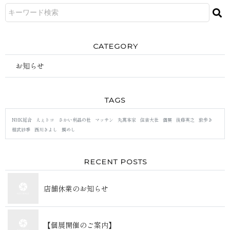
CATEGORY
お知らせ
TAGS
NHK総合
えぇトコ
さかい利晶の杜
マッサン
丸萬本家
住吉大社
個展
後藤英之
旅歩き
相武紗季
西川きよし
鯛めし
RECENT POSTS
店舗休業のお知らせ
【個展開催のご案内】