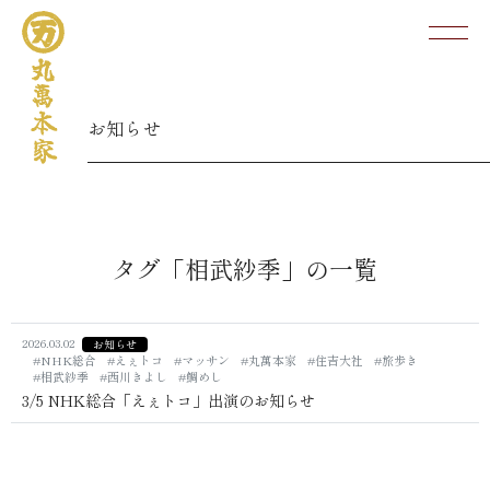
お知らせ
タグ「相武紗季」の一覧
2026.03.02
お知らせ
#NHK総合
#えぇトコ
#マッサン
#丸萬本家
#住吉大社
#旅歩き
#相武紗季
#西川きよし
#鯛めし
3/5 NHK総合「えぇトコ」出演のお知らせ